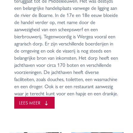
teruggaat tot de Middeleeuwen. Het was destijds
een belangrijke handelsplaats vanwege de ligging aan
de rivier de Boarne. In de 17e en 18e eeuw bloeide
de handel verder op, met name door de
aanwezigheid van een scheepswerf en een
bierbrouwerij. Tegenwoordig is Wergea vooral een
agrarisch dorp. Er zijn verschillende boerderijen in
de omgeving en ook de visserij is nog steeds een
belangrijke bron van inkomsten. Het dorp heeft een
jachthaven voor circa 170 boten en verschillende
voorzieningen. De jachthaven heeft diverse
faciliteiten, zoals douches, toiletten, een wasmachine
en een droger. Ook is er een restaurant aanwezig
waar je terecht kunt voor een hapje en een drankje.
We zetten koers richting Leeuwarden en varen
LEES MEER
onder de N31 door de Himpenser Wielen op en
uiteindelijk linksaf over het van Harinxmakanaal
richting het centrum van Leeuwarden. Er is genoeg
te beleven in de hoofdstad van Friesland.