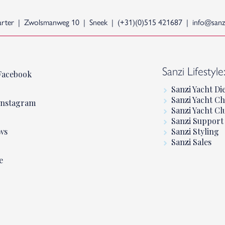
arter
Zwolsmanweg 10
Sneek
(+31)(0)515 421687
info@sanzi
Sanzi Lifestyle
Facebook
Sanzi Yacht Di
Sanzi Yacht Ch
Instagram
Sanzi Yacht Cl
Sanzi Support
ws
Sanzi Styling
Sanzi Sales
e