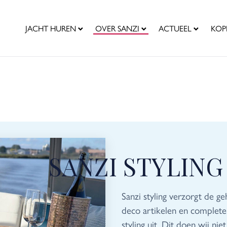
JACHT HUREN
OVER SANZI
ACTUEEL
KOP
SANZI STYLING
Sanzi styling verzorgt de g
deco artikelen en complete
styling uit. Dit doen wij ni