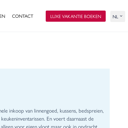
EN
CONTACT
LUXE VAKANTIE BOEKEN
ehele inkoop van linnengoed, kussens, bedspreien,
 keukeninventarissen. En voert daarnaast de
et alleen voor eigen vloot maar ook in opdracht