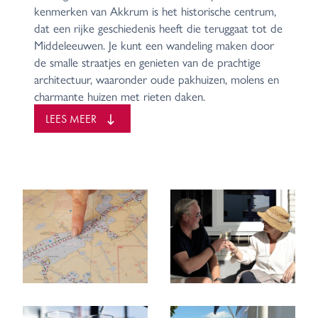
kenmerken van Akkrum is het historische centrum,
dat een rijke geschiedenis heeft die teruggaat tot de
Middeleeuwen. Je kunt een wandeling maken door
de smalle straatjes en genieten van de prachtige
architectuur, waaronder oude pakhuizen, molens en
charmante huizen met rieten daken.
Vanaf Akkrum vaar je verder over Het Deel en het
LEES MEER
Nieuwe Heerenveense Kanaal richting Heerenveen.
Deze stad heeft meerdere aanlegplaatsen en havens,
waardoor het gemakkelijk toegankelijk is. In het
centrum vind je een gezellige winkelstraat en er zijn
ook uitstekende restaurants te vinden. Naast de
vele eetgelegenheden zijn er nog tal van andere
activiteiten te ondernemen, zoals een bezoek aan
de bioscoop, musea en uitgaansgelegenheden
Na Heerenveen vervolgt de Route over de
Engelenvaart richting Delfstrahuizen. De
Engelenvaart is een vrij ondiepe vaargeul in Friesland.