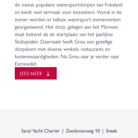
de meest populaire watersportdorpen van Friesland
en biedt veel vermaak voor bezoekers. Vooral in de
zomer worden er talloze watersport evenementen
georganiseerd. Het dorp, gelegen aan het Pikmeer,
staat bekend als de startplaats van het jaarlijkse
Skûtsjesilen. Daarnaast heeft Grou een gezellige
dorpskern met diverse winkels, restaurants en
bezienswaardigheden. Na Grou vaar je verder naar
Earnewâld.
Bij Earnewâld kom je het schitterende natuurgebied
LEES MEER
De Oude Venen tegen. Dit gebied biedt een
combinatie van meren, petgaten, stripen, rietlanden,
veenplassen, ruigtes, struwelen, moerasbossen en
uitgestrekte hooilanden, wat resulteert in een
prachtig stukje natuur. Het gebied is zowel te voet,
per fiets als per boot te verkennen. Earnewâld
beschikt daarnaast over een jachthaven en een
schitterend zwemstrand met een groot
Sanzi Yacht Charter
Zwolsmanweg 10
Sneek
recreatieterrein. In het dorp vind je diverse