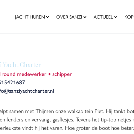
JACHT HUREN
OVER SANZI
ACTUEEL
KOP
i Yacht Charter
llround medewerker + schipper
515421687
fo@sanziyachtcharter.nl
elpt samen met Thijmen onze walkapitein Piet. Hij tankt bot
 en fenders en vervangt gasflesjes. Tevens het tip-top netje
lerleukste vindt hij het varen. Hoe groter de boot hoe beter