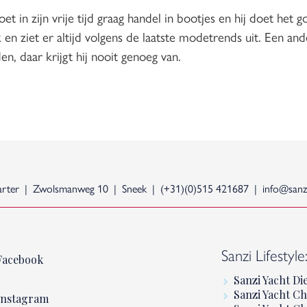
et in zijn vrije tijd graag handel in bootjes en hij doet he
en ziet er altijd volgens de laatste modetrends uit. Een an
en, daar krijgt hij nooit genoeg van.
arter
Zwolsmanweg 10
Sneek
(+31)(0)515 421687
info@sanzi
Sanzi Lifestyle
Facebook
Sanzi Yacht Di
Sanzi Yacht Ch
Instagram