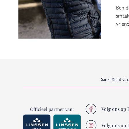
Ben do
smaak 
vriend
Sanzi Yacht Ch
Volg ons op 
Volg ons op 