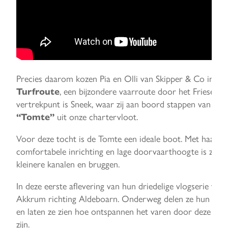
Precies daarom kozen Pia en Olli van Skipper & Co in au
, een bijzondere vaarroute door het Friese e
Turfroute
vertrekpunt is Sneek, waar zij aan boord stappen van de
uit onze chartervloot.
“Tomte”
Voor deze tocht is de Tomte een ideale boot. Met haar c
comfortabele inrichting en lage doorvaarthoogte is ze p
kleinere kanalen en bruggen.
In deze eerste aflevering van hun driedelige vlogserie vare
Akkrum richting Aldeboarn. Onderweg delen ze hun eers
en laten ze zien hoe ontspannen het varen door deze rus
zijn.