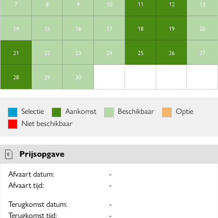
7
8
9
10
11
12
13
14
15
16
17
18
19
20
21
22
23
24
25
26
27
28
29
30
Selectie
Aankomst
Beschikbaar
Optie
Niet beschikbaar
Prijsopgave
Afvaart datum:
-
Afvaart tijd:
-
Terugkomst datum:
-
Terugkomst tijd:
-