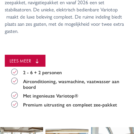
zeepakket, navigatiepakket en vanaf 2026 een set
stabilisatoren. De unieke, elektrisch bedienbare Variotop
maakt de luxe beleving compleet. De ruime indeling biedt
plaats aan zes gasten, met de mogelijkheid voor twee extra
gasten.
Indeling en luxe voorzieningen
Het stuurhuis is voorzien van een luxe tweepersoons
stuurbank welke elektrisch in elke richting is te verstellen.
LEES MEER
Daarnaast is in het stuurhuis een tweede bank wat een fijne
plek is om tijdens het varen met elkaar te zitten. Het
2 - 6 + 2 personen
stuurhuis is volledig afsluitbaar met een deurpartij welke
Airconditioning, wasmachine, vaatwasser aan
geopend een grote ruimte bied aansluitend met het
boord
achterdek. Boven het achterdek is onze nieuwste
Met ingenieuze Variotop®
ontwikkeling, een vaste longtop, waarin infrarood-panelen en
Premium uitrusting en compleet zee-pakket
dimbare verlichting is geplaatst voor lange sfeervolle avonden
aan dek. Zelfs als het iets kouder is. Het achterdek is royaal
en biedt een verstelbare zithoek die eenvoudig om te
vormen is tot een comfortabel loungebed.